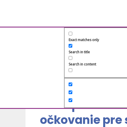
Exact matches only
Search in title
Search in content
Brožúra
Domov
>
O nás
Mám právo od
Partneri
očkovanie pre 