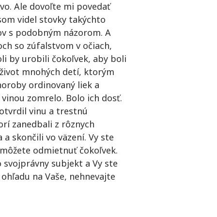
vo. Ale dovoľte mi povedať
som videl stovky takýchto
cov s podobným názorom. A
koch so zúfalstvom v očiach,
 by urobili čokoľvek, aby boli
 život mnohých detí, ktorým
choroby ordinovaný liek a
 vinou zomrelo. Bolo ich dosť.
tvrdil vinu a trestnú
orí zanedbali z rôznych
 a skončili vo väzení. Vy ste
 môžete odmietnuť čokoľvek.
to svojprávny subjekt a Vy ste
 ohľadu na Vaše, nehnevajte