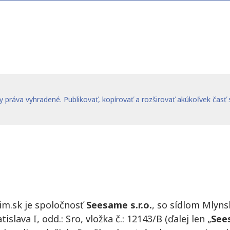
 práva vyhradené. Publikovať, kopírovať a rozširovať akúkoľvek časť
m.sk je spoločnosť
Seesame s.r.o.
, so sídlom Mlynsk
ava I, odd.: Sro, vložka č.: 12143/B (ďalej len „
Sees