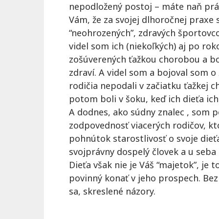
nepodložený postoj – máte naň prá
Vám, že za svojej dlhoročnej praxe 
“neohrozených”, zdravých športov
videl som ich (niekoľkých) aj po ro
zošúverených ťažkou chorobou a boli
zdraví. A videl som a bojoval som o
rodičia nepodali v začiatku ťažkej 
potom boli v šoku, keď ich dieťa ich
A dodnes, ako súdny znalec , som po
zodpovednosť viacerých rodičov, kt
pohnútok starostlivosť o svoje dieťa
svojprávny dospelý človek a u seba
Dieťa však nie je Váš “majetok”, je 
povinný konať v jeho prospech. Bez
sa, skreslené názory.