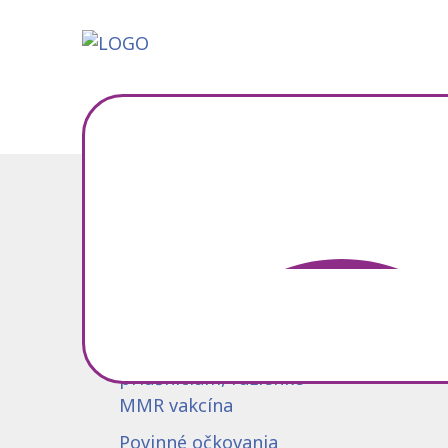
Najčastejšie
hľadané otázky
Očkovanie proti osýpkam,
príušniciam, ružienke –
MMR vakcína
Povinné očkovania