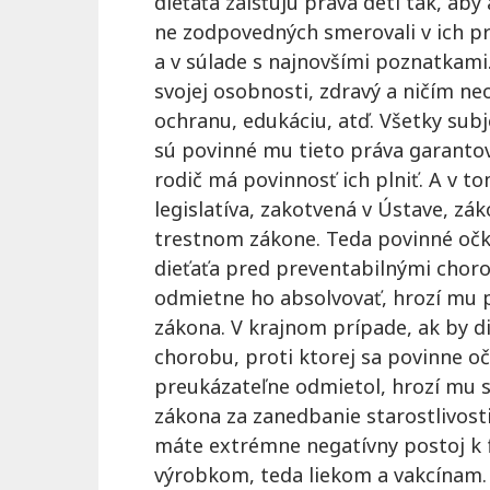
dieťaťa zaisťujú práva detí tak, aby
ne zodpovedných smerovali v ich p
a v súlade s najnovšími poznatkam
svojej osobnosti, zdravý a ničím n
ochranu, edukáciu, atď. Všetky subj
sú povinné mu tieto práva garantov
rodič má povinnosť ich plniť. A v t
legislatíva, zakotvená v Ústave, zá
trestnom zákone. Teda povinné očk
dieťaťa pred preventabilnými chorob
odmietne ho absolvovať, hrozí mu 
zákona. V krajnom prípade, ak by d
chorobu, proti ktorej sa povinne oč
preukázateľne odmietol, hrozí mu s
zákona za zanedbanie starostlivosti
máte extrémne negatívny postoj k 
výrobkom, teda liekom a vakcínam. 