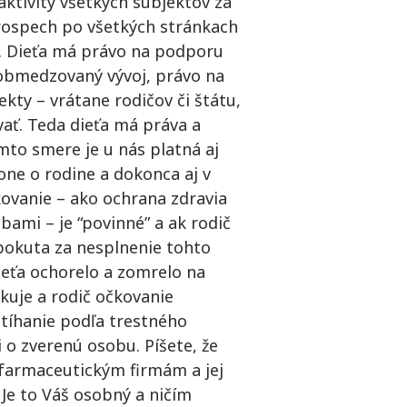
 aktivity všetkých subjektov za
rospech po všetkých stránkach
i. Dieťa má právo na podporu
eobmedzovaný vývoj, právo na
ekty – vrátane rodičov či štátu,
ať. Teda dieťa má práva a
omto smere je u nás platná aj
kone o rodine a dokonca aj v
ovanie – ako ochrana zdravia
ami – je “povinné” a ak rodič
pokuta za nesplnenie tohto
ieťa ochorelo a zomrelo na
kuje a rodič očkovanie
tíhanie podľa trestného
 o zverenú osobu. Píšete, že
farmaceutickým firmám a jej
Je to Váš osobný a ničím