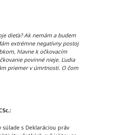
oje dieťa? Ak nemám a budem
Mám extrémne negatívny postoj
obkom, hlavne k očkovacím
čkovanie povinné nieje. Ľudia
nám priemer v úmrtnosti. O čom
CSc.:
v súlade s Deklaráciou práv