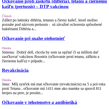
Očkovanie proti záškrtu (diftéria), tetanu a čiernemu
kašľu (pertussis) – DTP vakcínou
Článok
Záškrt po latinsky diftéria, tetanus a čierny kašeľ, ktoré možno
poznáte pod názvom pertussis - sú závažné ochorenia spôsobené
baktériami Diftéria a...
Očkovanie pri snahe otehotnieť
Otázka
Simona: Dobrý deň, chcela by som sa opýtať či sa môžem dať
zaočkovať vakcínou Boostrix (očkovanie proti tetanu, záškrtu a
čiernemu kašľu) v prípade...
Revakcinácia
Otázka
Jana: Môj synček má mat očkovanie (revakcináciu) na 5 a pol roka
proti Tetanu , očkovanie má 1411 mne ako mamke sa spravil 811
herpes na pere, je prosím...
Očkovanie v tehotenstve a antibiotiká