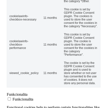
the category "Other.
This cookie is set by
GDPR Cookie Consent
cookielawinfo-
plugin. The cookies is
11 months
checkbox-necessary
used to store the user
consent for the cookies in
the category "Necessary".
This cookie is set by
GDPR Cookie Consent
cookielawinfo-
plugin. The cookie is
checkbox-
11 months
used to store the user
performance
consent for the cookies in
the category
"Performance".
The cookie is set by the
GDPR Cookie Consent
plugin and is used to
viewed_cookie_policy
11 months
store whether or not user
has consented to the use
of cookies. It does not
store any personal data.
Funkcionalita
Funkcionalita
Functional cookies help to perform certain functionalities like