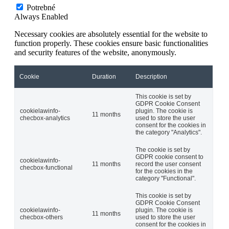
Potrebné
Always Enabled
Necessary cookies are absolutely essential for the website to
function properly. These cookies ensure basic functionalities
and security features of the website, anonymously.
Cookie
Duration
Description
This cookie is set by
GDPR Cookie Consent
cookielawinfo-
plugin. The cookie is
11 months
checbox-analytics
used to store the user
consent for the cookies in
the category "Analytics".
The cookie is set by
GDPR cookie consent to
cookielawinfo-
11 months
record the user consent
checbox-functional
for the cookies in the
category "Functional".
This cookie is set by
GDPR Cookie Consent
cookielawinfo-
plugin. The cookie is
11 months
checbox-others
used to store the user
consent for the cookies in