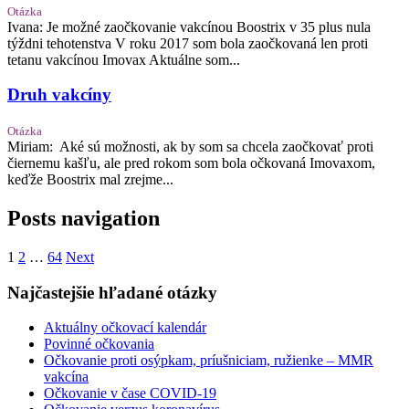
Otázka
Ivana: Je možné zaočkovanie vakcínou Boostrix v 35 plus nula
týždni tehotenstva V roku 2017 som bola zaočkovaná len proti
tetanu vakcínou Imovax Aktuálne som...
Druh vakcíny
Otázka
Miriam: Aké sú možnosti, ak by som sa chcela zaočkovať proti
čiernemu kašľu, ale pred rokom som bola očkovaná Imovaxom,
keďže Boostrix mal zrejme...
Posts navigation
1
2
…
64
Next
Najčastejšie hľadané otázky
Aktuálny očkovací kalendár
Povinné očkovania
Očkovanie proti osýpkam, príušniciam, ružienke – MMR
vakcína
Očkovanie v čase COVID-19