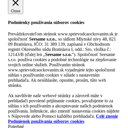
Close
Podmienky používania súborov cookies
Prevádzkovateľom stránok www.sprievodcaockovanim.sk je
spoločnosť
Seesame s.r.o.
, so sídlom Mlynské nivy 48, 821
09 Bratislava, IČO: 31 389 139, zapísaná v Obchodnom
registri Okresného súdu Bratislava I, odd.: Sro, vložka č.:
12143/B (ďalej len „
Seesame s.r.o.
“). Spoločnosť Seesame
s.r.o. používa cookies a podobné technológie na zlepšovanie
svojich online služieb. Používaním stránok
www.sprievodcaockovanim.sk vyjadrujete tejto spoločnosti
súhlas s používaním cookies v súlade s nastavením
prehliadača. Ak nesúhlasíte, opustite, prosím, túto web
stránku.
Ak navštívite naše webové stránky a zároveň máte v
prehliadači povolené prijímanie cookies, považujeme to za
súhlas s ich používaním a akceptovanie našich podmienok
používania. Inštrukcie, ako zmeniť nastavenia cookies nájdete
v Nápovede alebo Pomoci každého prehliadača.
Celé znenie
Podmienok používania súborov cookies
Potrebné