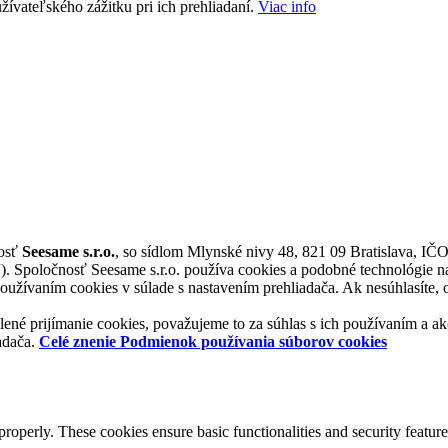
žívateľského zážitku pri ich prehliadaní.
Viac info
nosť
Seesame s.r.o.
, so sídlom Mlynské nivy 48, 821 09 Bratislava, IČ
“). Spoločnosť Seesame s.r.o. používa cookies a podobné technológie na
užívaním cookies v súlade s nastavením prehliadača. Ak nesúhlasíte, op
lené prijímanie cookies, považujeme to za súhlas s ich používaním a a
adača.
Celé znenie Podmienok používania súborov cookies
 properly. These cookies ensure basic functionalities and security featu