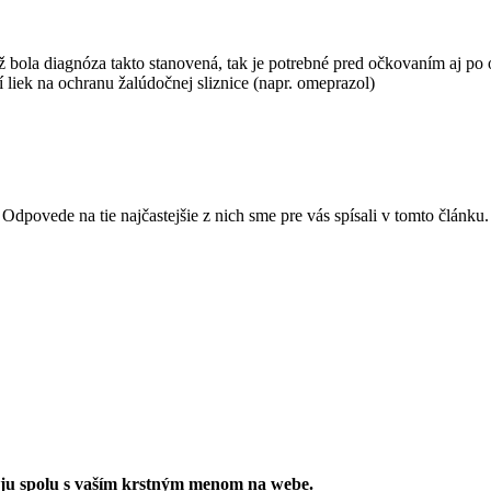
 bola diagnóza takto stanovená, tak je potrebné pred očkovaním aj 
iek na ochranu žalúdočnej sliznice (napr. omeprazol)
ovede na tie najčastejšie z nich sme pre vás spísali v tomto článku.
ju spolu s vaším krstným menom na webe.