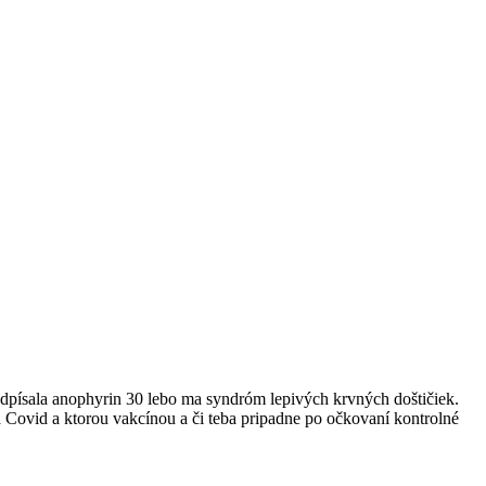
písala anophyrin 30 lebo ma syndróm lepivých krvných doštičiek.
Covid a ktorou vakcínou a či teba pripadne po očkovaní kontrolné