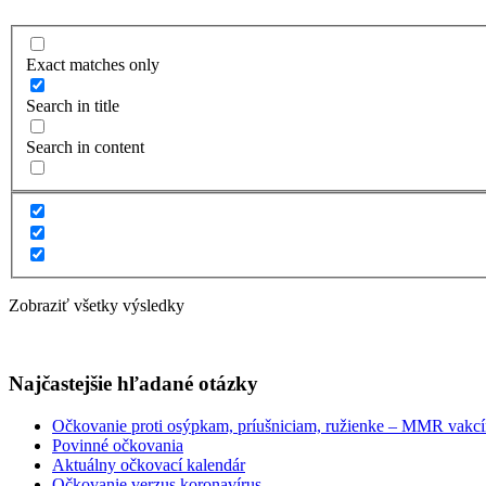
Exact matches only
Search in title
Search in content
Zobraziť všetky výsledky
Najčastejšie hľadané otázky
Očkovanie proti osýpkam, príušniciam, ružienke – MMR vakc
Povinné očkovania
Aktuálny očkovací kalendár
Očkovanie verzus koronavírus