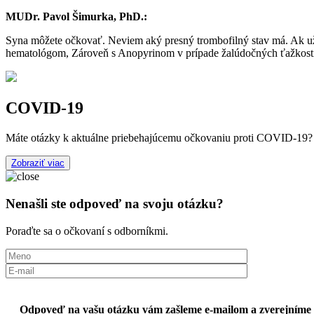
MUDr. Pavol Šimurka, PhD.:
Syna môžete očkovať. Neviem aký presný trombofilný stav má. Ak už
hematológom, Zároveň s Anopyrinom v prípade žalúdočných ťažkostí l
COVID-19
Máte otázky k aktuálne priebehajúcemu očkovaniu proti COVID-19? Odp
Zobraziť viac
Nenašli ste odpoveď na svoju otázku?
Poraďte sa o očkovaní s odborníkmi.
Odpoveď na vašu otázku vám zašleme e-mailom a zverejníme 