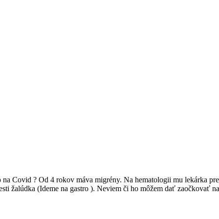
 na Covid ? Od 4 rokov máva migrény. Na hematologii mu lekárka pred
ti žalúdka (Ideme na gastro ). Neviem či ho môžem dať zaočkovať na 