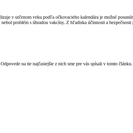
ealizuje v určenom veku podľa očkovacieho kalendára je možné posunúť
 nebol problém s úhradou vakcíny. Z hľadiska účinnosti a bezpečnosti
ovede na tie najčastejšie z nich sme pre vás spísali v tomto článku.