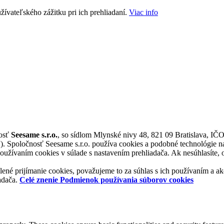
žívateľského zážitku pri ich prehliadaní.
Viac info
nosť
Seesame s.r.o.
, so sídlom Mlynské nivy 48, 821 09 Bratislava, IČ
“). Spoločnosť Seesame s.r.o. používa cookies a podobné technológie na
užívaním cookies v súlade s nastavením prehliadača. Ak nesúhlasíte, op
lené prijímanie cookies, považujeme to za súhlas s ich používaním a a
adača.
Celé znenie Podmienok používania súborov cookies