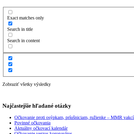
Exact matches only
Search in title
Search in content
Zobraziť všetky výsledky
Najčastejšie hľadané otázky
Očkovanie proti osýpkam, príušniciam, ružienke – MMR vakc
Povinné očkovania
Aktuálny očkovací kalendár
Očkovanie verzus koronavírus